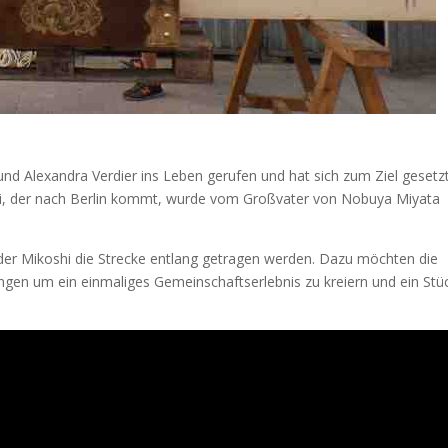
d Alexandra Verdier ins Leben gerufen und hat sich zum Ziel gesetzt
oshi, der nach Berlin kommt, wurde vom Großvater von Nobuya Miyata
 der Mikoshi die Strecke entlang getragen werden. Dazu möchten die
ngen um ein einmaliges Gemeinschaftserlebnis zu kreiern und ein Stü