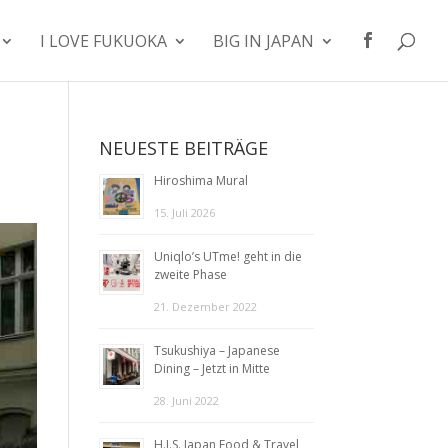
I LOVE FUKUOKA
BIG IN JAPAN
NEUESTE BEITRÄGE
Hiroshima Mural
15. Juli 2026
Uniqlo’s UTme! geht in die
zweite Phase
21. Dezember 2022
Tsukushiya – Japanese
Dining – Jetzt in Mitte
28. Juni 2022
H.I.S. Japan Food & Travel