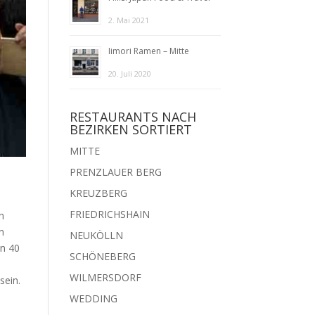
2. Mai 2021
Iimori Ramen – Mitte
20. Juli 2020
RESTAURANTS NACH
BEZIRKEN SORTIERT
MITTE
PRENZLAUER BERG
KREUZBERG
FRIEDRICHSHAIN
n
n
NEUKÖLLN
in 40
SCHÖNEBERG
WILMERSDORF
sein.
WEDDING