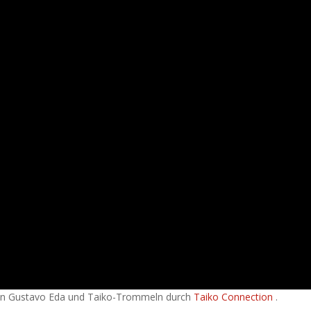
von Gustavo Eda und Taiko-Trommeln durch
Taiko Connection
.