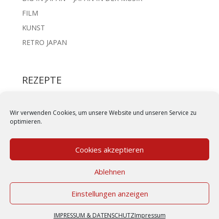
FILM
KUNST
RETRO JAPAN
REZEPTE
REIS UND NUDELN
IZAKAYA STYLE
Wir verwenden Cookies, um unsere Website und unseren Service zu
optimieren.
BENTO
FLEISCH & FISCH
Cookies akzeptieren
JAPANISCHE SUPPEN
NACHTISCH & SÜSSES
Ablehnen
Einstellungen anzeigen
IMPRESSUM & DATENSCHUTZ
|
KONTAKT
IMPRESSUM & DATENSCHUTZ
Impressum