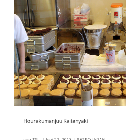
Hourakumanjuu Kaitenyaki
von
TSU
|
Juni 22, 2013
|
RETRO JAPAN
,