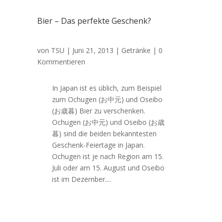
Bier – Das perfekte Geschenk?
von
TSU
|
Juni 21, 2013
|
Getränke
| 0
Kommentieren
In Japan ist es üblich, zum Beispiel
zum Ochugen (お中元) und Oseibo
(お歳暮) Bier zu verschenken.
Ochugen (お中元) und Oseibo (お歳
暮) sind die beiden bekanntesten
Geschenk-Feiertage in Japan.
Ochugen ist je nach Region am 15.
Juli oder am 15. August und Oseibo
ist im Dezember....