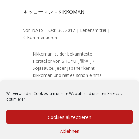
キッコーマン – KIKKOMAN
von
NATS
|
Okt. 30, 2012
|
Lebensmittel
|
0 Kommentieren
Kikkoman ist der bekannteste
Hersteller von SHOYU ( 醤油 ) /
Sojasauce. Jeder Japaner kennt
Kikkoman und hat es schon einmal
benutzt. Kikkoman produziert auch
Sojasauce für die kaiserliche
Wir verwenden Cookies, um unsere Website und unseren Service zu
Familie in Japan. 歴史 Geschichte
optimieren.
1917 fing die Geschichte
Kikkomans in Noda an....
Cookies akzeptieren
Ablehnen