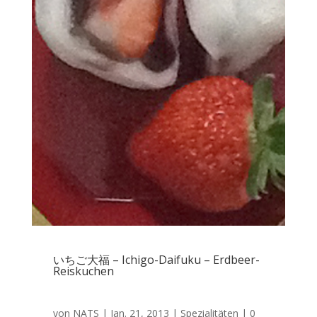
いちご大福 – Ichigo-Daifuku – Erdbeer-
Reiskuchen
von
NATS
|
Jan. 21, 2013
|
Spezialitäten
| 0