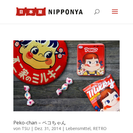
Peko-chan – ペコちゃん
von
TSU
|
Dez. 31, 2014
|
Lebensmittel
,
RETRO