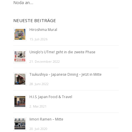
Noda an....
NEUESTE BEITRÄGE
Hiroshima Mural
15. Juli 2026
Uniqlo’s UTme! geht in die zweite Phase
21. Dezember 2022
Tsukushiya – Japanese Dining – Jetzt in Mitte
28. Juni 2022
H.I.S. Japan Food & Travel
2. Mai 2021
Iimori Ramen – Mitte
20. Juli 2020