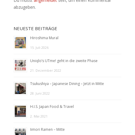
Du musst
angemeldet
sein, um einen Kommentar
abzugeben.
NEUESTE BEITRÄGE
Hiroshima Mural
15. Juli 2026
Uniqlo’s UTme! geht in die zweite Phase
21. Dezember 2022
Tsukushiya – Japanese Dining – Jetzt in Mitte
28. Juni 2022
H.I.S. Japan Food & Travel
2. Mai 2021
Iimori Ramen – Mitte