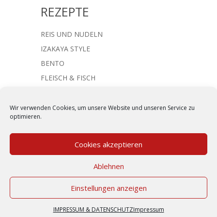
REZEPTE
REIS UND NUDELN
IZAKAYA STYLE
BENTO
FLEISCH & FISCH
JAPANISCHE SUPPEN
NACHTISCH & SÜSSES
Wir verwenden Cookies, um unsere Website und unseren Service zu
optimieren.
Cookies akzeptieren
Kommentar absenden
Ablehnen
Du musst
angemeldet
sein, um einen
Einstellungen anzeigen
Kommentar abzugeben.
IMPRESSUM & DATENSCHUTZ
|
KONTAKT
IMPRESSUM & DATENSCHUTZ
Impressum