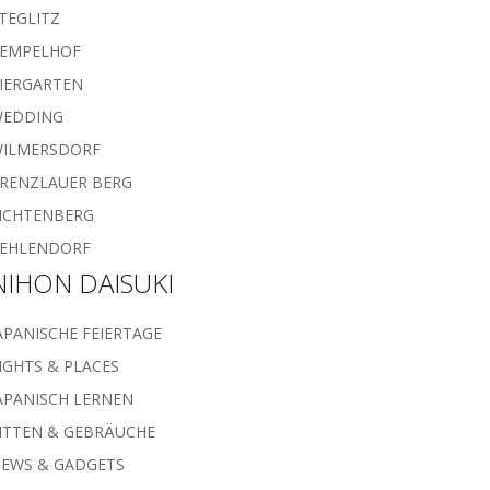
TEGLITZ
EMPELHOF
IERGARTEN
WEDDING
ILMERSDORF
RENZLAUER BERG
ICHTENBERG
EHLENDORF
NIHON DAISUKI
APANISCHE FEIERTAGE
IGHTS & PLACES
APANISCH LERNEN
ITTEN & GEBRÄUCHE
EWS & GADGETS