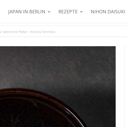
JAPAN IN BERLIN
REZEPTE
NIHON DAISUKI
: Gebrannte Poesie – Konoha Tenmoku