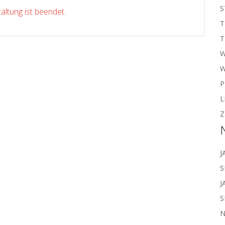
S
altung ist beendet.
T
T
W
P
L
Z
J
S
J
S
N