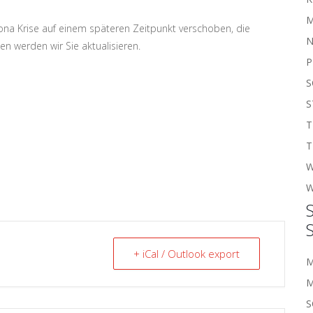
M
a Krise auf einem späteren Zeitpunkt verschoben, die
N
en werden wir Sie aktualisieren.
P
S
S
T
T
W
+ iCal / Outlook export
M
M
S