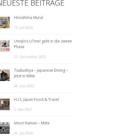
NEUESTE BEITRÄGE
Hiroshima Mural
15. Juli 2026
Uniqlo’s UTme! geht in die zweite
Phase
21. Dezember 2022
Tsukushiya – Japanese Dining –
Jetzt in Mitte
28. Juni 2022
H.I.S. Japan Food & Travel
2. Mai 2021
Iimori Ramen – Mitte
20. Juli 2020