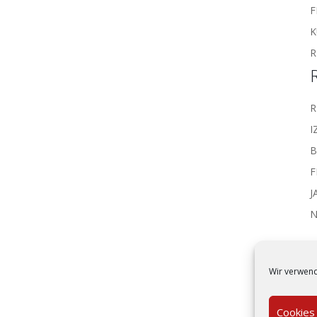
F
K
R
R
I
F
J
N
Wir verwend
Cookies