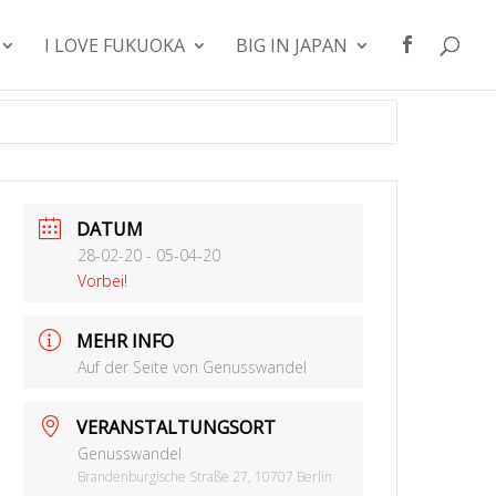
I LOVE FUKUOKA
BIG IN JAPAN
DATUM
28-02-20
- 05-04-20
Vorbei!
MEHR INFO
Auf der Seite von Genusswandel
VERANSTALTUNGSORT
Genusswandel
Brandenburgische Straße 27, 10707 Berlin