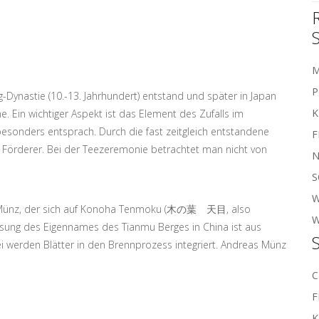
M
P
-Dynastie (10.-13. Jahrhundert) entstand und später in Japan
K
. Ein wichtiger Aspekt ist das Element des Zufalls im
esonders entsprach. Durch die fast zeitgleich entstandene
F
n Förderer. Bei der Teezeremonie betrachtet man nicht von
N
S
W
s Münz, der sich auf Konoha Tenmoku (木の葉 天目, also
ung des Eigennames des Tianmu Berges in China ist aus
i werden Blätter in den Brennprozess integriert. Andreas Münz
C
F
K