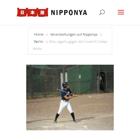
Home
Veranstaltungen auf Nipponya
Berlin
Niku Jagahs gegen die Crosshill Creeps
White