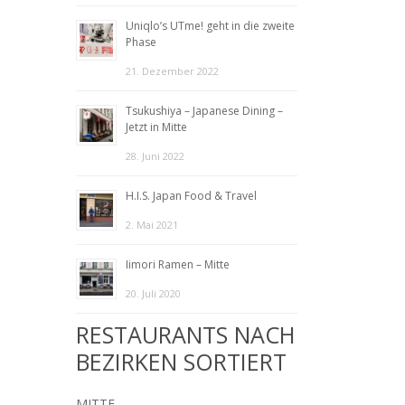
Uniqlo’s UTme! geht in die zweite
Phase
21. Dezember 2022
Tsukushiya – Japanese Dining –
Jetzt in Mitte
28. Juni 2022
H.I.S. Japan Food & Travel
2. Mai 2021
Iimori Ramen – Mitte
20. Juli 2020
RESTAURANTS NACH
BEZIRKEN SORTIERT
MITTE