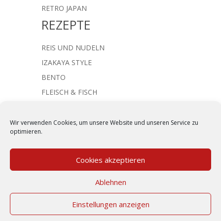
RETRO JAPAN
REZEPTE
REIS UND NUDELN
IZAKAYA STYLE
BENTO
FLEISCH & FISCH
JAPANISCHE SUPPEN
NACHTISCH & SÜSSES
Wir verwenden Cookies, um unsere Website und unseren Service zu
optimieren.
Cookies akzeptieren
Kommentar absenden
Ablehnen
Du musst
angemeldet
sein, um einen
Einstellungen anzeigen
Kommentar abzugeben.