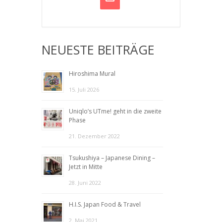
NEUESTE BEITRÄGE
Hiroshima Mural
15. Juli 2026
Uniqlo’s UTme! geht in die zweite
Phase
21. Dezember 2022
Tsukushiya – Japanese Dining –
Jetzt in Mitte
28. Juni 2022
H.I.S. Japan Food & Travel
2. Mai 2021