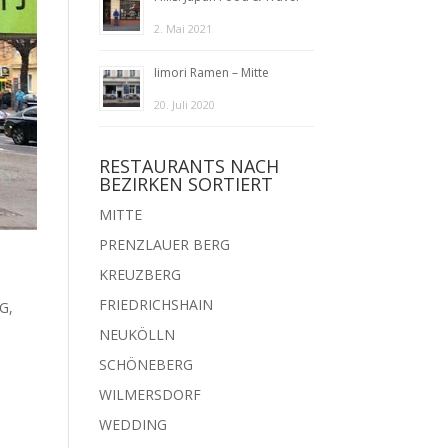
2. Mai 2021
Iimori Ramen – Mitte
20. Juli 2020
RESTAURANTS NACH
BEZIRKEN SORTIERT
MITTE
PRENZLAUER BERG
KREUZBERG
FRIEDRICHSHAIN
RG
,
NEUKÖLLN
SCHÖNEBERG
WILMERSDORF
WEDDING