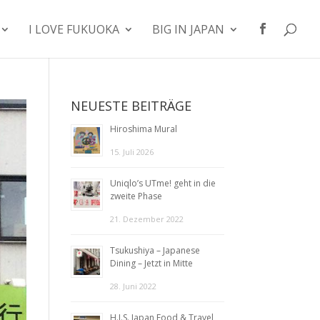
I LOVE FUKUOKA
BIG IN JAPAN
NEUESTE BEITRÄGE
Hiroshima Mural
15. Juli 2026
Uniqlo’s UTme! geht in die
zweite Phase
21. Dezember 2022
Tsukushiya – Japanese
Dining – Jetzt in Mitte
28. Juni 2022
H.I.S. Japan Food & Travel