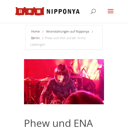
Home
Veranstaltungen auf Nipponya
Berlin
Phew und ENA auf der Arma
Labelnight
Phew und ENA