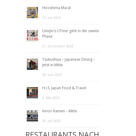
Hiroshima Mural
15. Juli 2026
Uniqlo’s UTme! geht in die zweite
Phase
21. Dezember 2022
Tsukushiya – Japanese Dining –
Jetzt in Mitte
28. Juni 2022
H.I.S. Japan Food & Travel
2. Mai 2021
Iimori Ramen – Mitte
20. Juli 2020
RESTAURANTS NACH