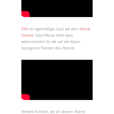
ENA
ist regelmäßiger Gast auf dem
Atonal
Festival
. Seine Musik steht dann
wahrscheinlich für die auf den Raum
bezogenen Themen des Abends.
Weitere Künstler, die an diesem Abend