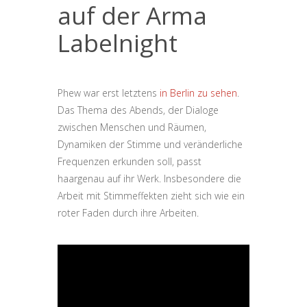
auf der Arma
Labelnight
Phew war erst letztens
in Berlin zu sehen
.
Das Thema des Abends, der Dialoge
zwischen Menschen und Räumen,
Dynamiken der Stimme und veränderliche
Frequenzen erkunden soll, passt
haargenau auf ihr Werk. Insbesondere die
Arbeit mit Stimmeffekten zieht sich wie ein
roter Faden durch ihre Arbeiten.