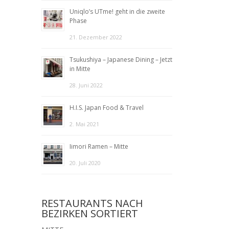
Uniqlo’s UTme! geht in die zweite
Phase
21. Dezember 2022
Tsukushiya – Japanese Dining – Jetzt
in Mitte
28. Juni 2022
H.I.S. Japan Food & Travel
2. Mai 2021
Iimori Ramen – Mitte
20. Juli 2020
RESTAURANTS NACH
BEZIRKEN SORTIERT