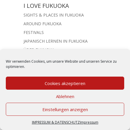
I LOVE FUKUOKA
SIGHTS & PLACES IN FUKUOKA
AROUND FUKUOKA
FESTIVALS
JAPANISCH LERNEN IN FUKUOKA
ÜBER FUKUOKA
RESTAURANTS IN FUKUOKA
Wir verwenden Cookies, um unsere Website und unseren Service zu
optimieren.
DAILY STRUGGLE
Cookies akzeptieren
MEHR POPKULTUR
ANIME SERIEN & FILME
Ablehnen
ANIME IN DER WERBUNG
Einstellungen anzeigen
MANGA
MUSIK
IMPRESSUM & DATENSCHUTZ
Impressum