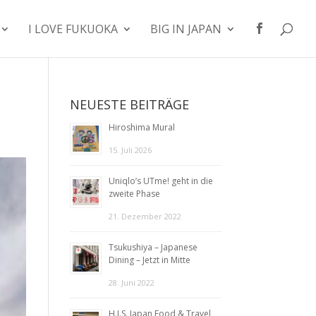
I LOVE FUKUOKA
BIG IN JAPAN
NEUESTE BEITRÄGE
Hiroshima Mural
15. Juli 2026
Uniqlo’s UTme! geht in die
zweite Phase
21. Dezember 2022
Tsukushiya – Japanese
Dining – Jetzt in Mitte
28. Juni 2022
H.I.S. Japan Food & Travel