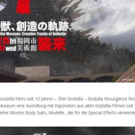
odzilla Films seit 12 Jahren – Shin Godzilla – Godzilla Resurgence fin
Museum eine Austellung mit Exponaten aus allen Godzilla-Filmen seit
nter Moster Body Suits, Modelle , die für die Special Effects verwend