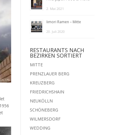
2. Mai 2021
Iimori Ramen – Mitte
20. Juli 2020
RESTAURANTS NACH
BEZIRKEN SORTIERT
MITTE
PRENZLAUER BERG
KREUZBERG
FRIEDRICHSHAIN
det
NEUKÖLLN
 1956
SCHÖNEBERG
et
WILMERSDORF
WEDDING