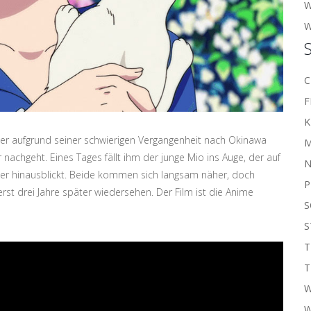
W
C
F
K
er aufgrund seiner schwierigen Vergangenheit nach Okinawa
M
ler nachgeht. Eines Tages fällt ihm der junge Mio ins Auge, der auf
N
eer hinausblickt. Beide kommen sich langsam näher, doch
P
rst drei Jahre später wiedersehen. Der Film ist die Anime
S
S
T
T
W