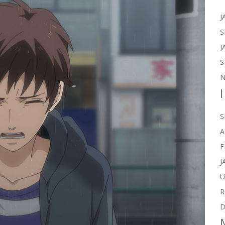
J
S
J
S
N
S
A
F
J
Ü
R
D