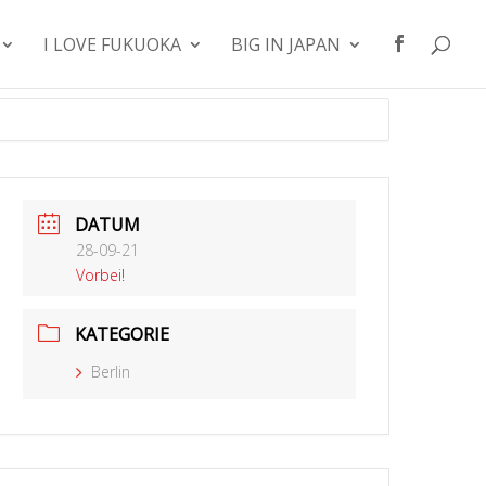
I LOVE FUKUOKA
BIG IN JAPAN
DATUM
28-09-21
Vorbei!
KATEGORIE
Berlin