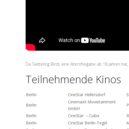
Da Twittering Birds eine Altersfreigabe ab 18 Jahren hat,
Teilnehmende Kinos
Berlin
CineStar Hellersdorf
S
CinemaxX Movietainment
Berlin
P
GmbH
Berlin
CineStar – Cubix
R
Berlin
CineStar Berlin-Tegel
A