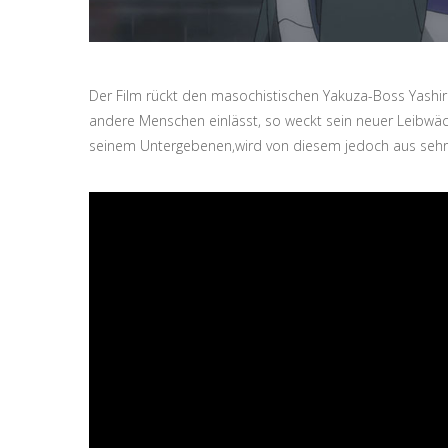
Der Film rückt den masochistischen Yakuza-Boss Yashiro
andere Menschen einlässt, so weckt sein neuer Leibwäch
seinem Untergebenen,wird von diesem jedoch aus sehr 