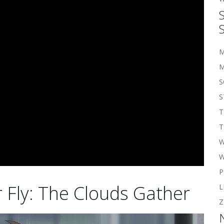
M
M
S
S
T
T
W
P
r Fly: The Clouds Gather
L
Z