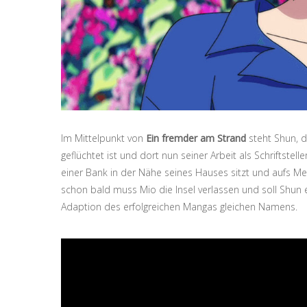
Im Mittelpunkt von
Ein fremder am Strand
steht Shun, d
geflüchtet ist und dort nun seiner Arbeit als Schriftstel
einer Bank in der Nähe seines Hauses sitzt und aufs M
schon bald muss Mio die Insel verlassen und soll Shun e
Adaption des erfolgreichen Mangas gleichen Namens.