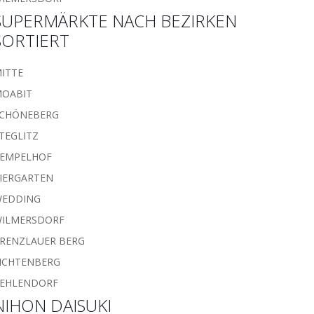
SUPERMÄRKTE NACH BEZIRKEN
SORTIERT
ITTE
OABIT
CHÖNEBERG
TEGLITZ
EMPELHOF
IERGARTEN
WEDDING
ILMERSDORF
RENZLAUER BERG
ICHTENBERG
EHLENDORF
NIHON DAISUKI