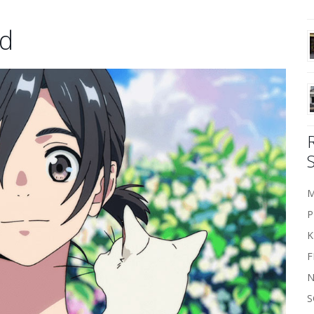
nd
M
P
K
F
N
S