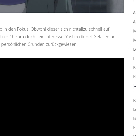
A
A
 in den Fokus. Obwohl dieser sich nichtallzu schnell auf
ter Chikara doch sein Interesse. Yashiro findet Gefallen an
M
persönlichen Gründen zurückgewiesen.
B
F
K
R
R
I
F