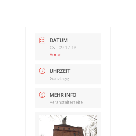
DATUM
08 - 09-12-18
Vorbei!
UHRZEIT
Ganztägig
MEHR INFO
Veranstalterseite