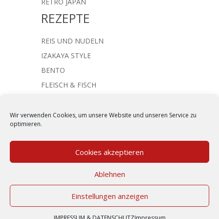
RETRO JAPAN
REZEPTE
REIS UND NUDELN
IZAKAYA STYLE
BENTO
FLEISCH & FISCH
JAPANISCHE SUPPEN
NACHTISCH & SÜSSES
Wir verwenden Cookies, um unsere Website und unseren Service zu
optimieren.
Cookies akzeptieren
Kommentar absenden
Ablehnen
Du musst
angemeldet
sein, um einen
Einstellungen anzeigen
Kommentar abzugeben.
IMPRESSUM & DATENSCHUTZ
|
KONTAKT
IMPRESSUM & DATENSCHUTZ
Impressum