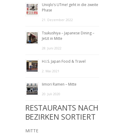
Uniqlo’s UTme! geht in die zweite
Phase
21. Dezember 2022
Tsukushiya – Japanese Dining –
Jetzt in Mitte
28. Juni 2022
H.I.S. Japan Food & Travel
2. Mai 2021
Iimori Ramen – Mitte
20. Juli 2020
RESTAURANTS NACH
BEZIRKEN SORTIERT
MITTE