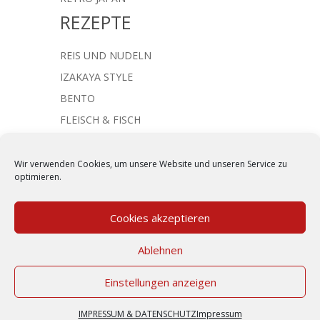
REZEPTE
REIS UND NUDELN
IZAKAYA STYLE
BENTO
FLEISCH & FISCH
JAPANISCHE SUPPEN
NACHTISCH & SÜSSES
Wir verwenden Cookies, um unsere Website und unseren Service zu
optimieren.
Cookies akzeptieren
Kommentar absenden
Ablehnen
Du musst
angemeldet
sein, um einen
Einstellungen anzeigen
Kommentar abzugeben.
IMPRESSUM & DATENSCHUTZ
|
KONTAKT
IMPRESSUM & DATENSCHUTZ
Impressum