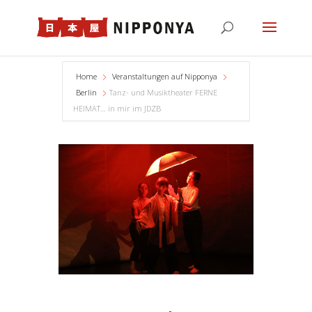
Home
Veranstaltungen auf Nipponya
Berlin
Tanz- und Musiktheater FERNE
HEIMAT… in mir im JDZB