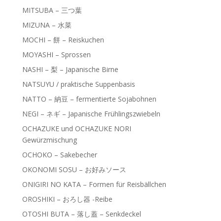
MITSUBA – 三つ葉
MIZUNA – 水菜
MOCHI – 餅 – Reiskuchen
MOYASHI – Sprossen
NASHI – 梨 – Japanische Birne
NATSUYU / praktische Suppenbasis
NATTO – 納豆 – fermentierte Sojabohnen
NEGI – ネギ – Japanische Frühlingszwiebeln
OCHAZUKE und OCHAZUKE NORI
Gewürzmischung
OCHOKO – Sakebecher
OKONOMI SOSU – お好みソース
ONIGIRI NO KATA – Formen für Reisbällchen
OROSHIKI – おろし器 -Reibe
OTOSHI BUTA – 落し蓋 – Senkdeckel