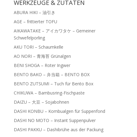
WERKZEUGE & ZUTATEN
ABURA HIKI – 油引き
AGE – frittierter TOFU
AIKAWATAKE – アイカワタケ – Gemeiner
Schwefelporling
AKU TORI – Schaumkelle
AO NORI – 青海苔 Grünalgen
BENI SHOGA – Roter Ingwer
BENTO BAKO – 弁当箱 – BENTO BOX
BENTO ZUTSUMI – Tuch für Bento Box
CHIKUWA – Bambusring-Fischpaste
DAIZU – 大豆 – Sojabohnen
DASHI KONBU – Kombualgen für Suppenfond
DASHI NO MOTO – Instant Suppenpulver
DASHI PAKKU – Dashibrühe aus der Packung