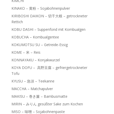
KIMCHI
KINAKO – 黄粉 – Sojabohnenpulver
KIRIBOSHI DAIKON – 切干大根 – getrockneter
Rettich
KOBU DASHI – Suppenfond mit Kombualgen
KOBUCHA – Kombualgentee
KOKUMOTSU SU – Getreide-Essig
KOME – 米 – Reis
KONNAYAKU – Konjakwurzel
KOYA DOFU – 高野豆腐 – gefriergetrockneter
Tofu
KYUSU – 急須 – Teekanne
MACCHA – Matchapulver
MAKISU – 巻き簾 – Bambusmatte
MIRIN – みりん gesüßter Sake zum Kochen
MISO – 味噌 – Sojabohnenpaste