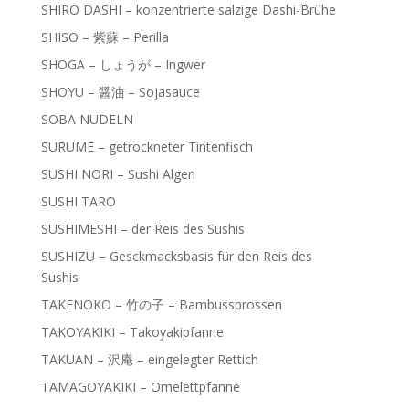
SHIRO DASHI – konzentrierte salzige Dashi-Brühe
SHISO – 紫蘇 – Perilla
SHOGA – しょうが – Ingwer
SHOYU – 醤油 – Sojasauce
SOBA NUDELN
SURUME – getrockneter Tintenfisch
SUSHI NORI – Sushi Algen
SUSHI TARO
SUSHIMESHI – der Reis des Sushis
SUSHIZU – Gesckmacksbasis für den Reis des
Sushis
TAKENOKO – 竹の子 – Bambussprossen
TAKOYAKIKI – Takoyakipfanne
TAKUAN – 沢庵 – eingelegter Rettich
TAMAGOYAKIKI – Omelettpfanne