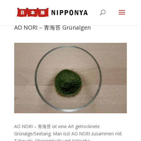
AO NORI – 青海苔 Grünalgen
AO NORI – 青海苔 ist eine Art getrocknete
Grünalge/Seetang. Man isst AO NORI zusammen mit
Takoyaki, Okonomiyaki und Yakisoba.