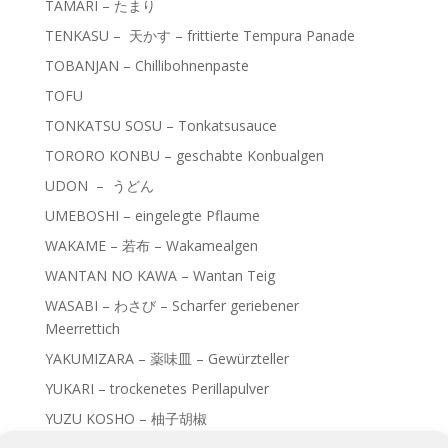
TAMARI – たまり
TENKASU – 天かす – frittierte Tempura Panade
TOBANJAN – Chillibohnenpaste
TOFU
TONKATSU SOSU – Tonkatsusauce
TORORO KONBU – geschabte Konbualgen
UDON – うどん
UMEBOSHI – eingelegte Pflaume
WAKAME – 若布 – Wakamealgen
WANTAN NO KAWA – Wantan Teig
WASABI – わさび – Scharfer geriebener
Meerrettich
YAKUMIZARA – 薬味皿 – Gewürzteller
YUKARI – trockenetes Perillapulver
YUZU KOSHO – 柚子胡椒