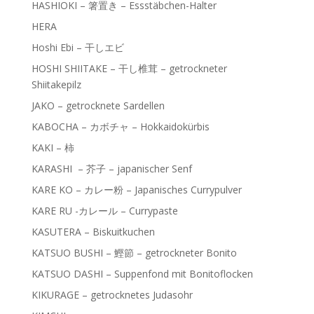
HASHIOKI – 箸置き – Essstäbchen-Halter
HERA
Hoshi Ebi – 干しエビ
HOSHI SHIITAKE – 干し椎茸 – getrockneter
Shiitakepilz
JAKO – getrocknete Sardellen
KABOCHA – カボチャ – Hokkaidokürbis
KAKI – 柿
KARASHI – 芥子 – japanischer Senf
KARE KO – カレー粉 – Japanisches Currypulver
KARE RU -カレール – Currypaste
KASUTERA – Biskuitkuchen
KATSUO BUSHI – 鰹節 – getrockneter Bonito
KATSUO DASHI – Suppenfond mit Bonitoflocken
KIKURAGE – getrocknetes Judasohr