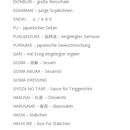
DONBURI – große Reisschale
EDAMAME – Junge Sojabohnen
ENOKI - エノキタケ
FU – Japanischer Seitan
FUKUJINZUKE – 福神漬 – eingelegtes Gemüse
FURIKAKE – Japanische Gewürzmischung
GARI – mit Essig eingelegter Ingwer
GOMA – 胡麻 – Sesam
GOMA ABURA – Sesamöl
GOMA DRESSING
GYOZA NO TARE – Sauce für Teiggerichte
HAKUSAI – 白菜 – Chinakohl
HARUSAME – 春雨 – Glasnudeln
HASHI – Stäbchen
HASHI IRE – Box Für Stäbchen