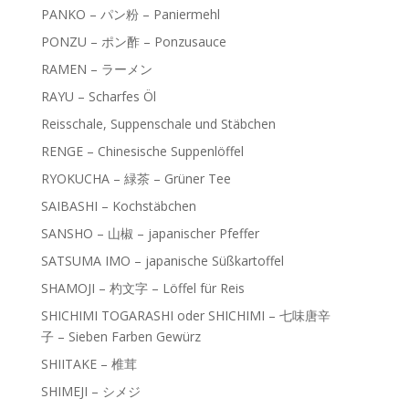
PANKO – パン粉 – Paniermehl
PONZU – ポン酢 – Ponzusauce
RAMEN – ラーメン
RAYU – Scharfes Öl
Reisschale, Suppenschale und Stäbchen
RENGE – Chinesische Suppenlöffel
RYOKUCHA – 緑茶 – Grüner Tee
SAIBASHI – Kochstäbchen
SANSHO – 山椒 – japanischer Pfeffer
SATSUMA IMO – japanische Süßkartoffel
SHAMOJI – 杓文字 – Löffel für Reis
SHICHIMI TOGARASHI oder SHICHIMI – 七味唐辛
子 – Sieben Farben Gewürz
SHIITAKE – 椎茸
SHIMEJI – シメジ