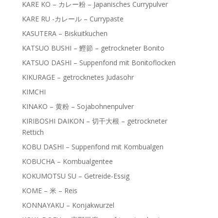
KARE KO – カレー粉 – Japanisches Currypulver
KARE RU -カレール – Currypaste
KASUTERA – Biskuitkuchen
KATSUO BUSHI – 鰹節 – getrockneter Bonito
KATSUO DASHI – Suppenfond mit Bonitoflocken
KIKURAGE – getrocknetes Judasohr
KIMCHI
KINAKO – 黄粉 – Sojabohnenpulver
KIRIBOSHI DAIKON – 切干大根 – getrockneter
Rettich
KOBU DASHI – Suppenfond mit Kombualgen
KOBUCHA – Kombualgentee
KOKUMOTSU SU – Getreide-Essig
KOME – 米 – Reis
KONNAYAKU – Konjakwurzel