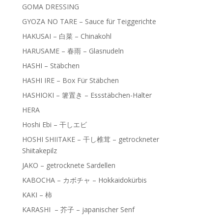
GOMA DRESSING
GYOZA NO TARE – Sauce für Teiggerichte
HAKUSAI – 白菜 – Chinakohl
HARUSAME – 春雨 – Glasnudeln
HASHI – Stäbchen
HASHI IRE – Box Für Stäbchen
HASHIOKI – 箸置き – Essstäbchen-Halter
HERA
Hoshi Ebi – 干しエビ
HOSHI SHIITAKE – 干し椎茸 – getrockneter
Shiitakepilz
JAKO – getrocknete Sardellen
KABOCHA – カボチャ – Hokkaidokürbis
KAKI – 柿
KARASHI – 芥子 – japanischer Senf