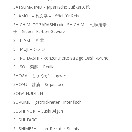
SATSUMA IMO – japanische Süßkartoffel
SHAMOJI – 杓文字 – Löffel für Reis
SHICHIMI TOGARASHI oder SHICHIMI – 七味唐辛
子 – Sieben Farben Gewürz
SHIITAKE – 椎茸
SHIMEJI – シメジ
SHIRO DASHI – konzentrierte salzige Dashi-Brühe
SHISO – 紫蘇 – Perilla
SHOGA – しょうが – Ingwer
SHOYU – 醤油 – Sojasauce
SOBA NUDELN
SURUME – getrockneter Tintenfisch
SUSHI NORI – Sushi Algen
SUSHI TARO
SUSHIMESHI – der Reis des Sushis