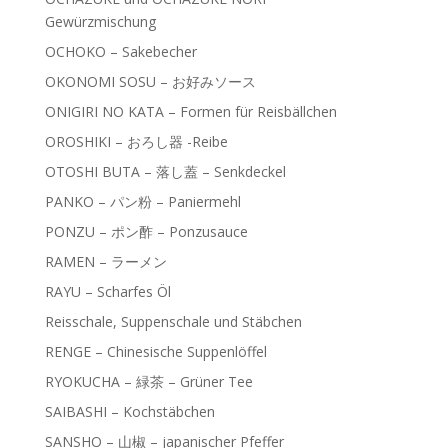
Gewürzmischung
OCHOKO – Sakebecher
OKONOMI SOSU – お好みソース
ONIGIRI NO KATA – Formen für Reisbällchen
OROSHIKI – おろし器 -Reibe
OTOSHI BUTA – 落し蓋 – Senkdeckel
PANKO – パン粉 – Paniermehl
PONZU – ポン酢 – Ponzusauce
RAMEN – ラーメン
RAYU – Scharfes Öl
Reisschale, Suppenschale und Stäbchen
RENGE – Chinesische Suppenlöffel
RYOKUCHA – 緑茶 – Grüner Tee
SAIBASHI – Kochstäbchen
SANSHO – 山椒 – japanischer Pfeffer