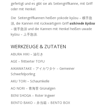
gefertigt und es gibt sie als Seitengriffkanne, mit Griff
oder mit Henkel.
Die Seitengriffkannen heißen yokode kyūsu – 横手急
須, die Kannen mit rückwärtigem Griff
ushirode kyūsu
– 後手急須 und die Kannen mit Henkel heißen uwade
kyūsu – 上手急須.
WERKZEUGE & ZUTATEN
ABURA HIKI – 油引き
AGE – frittierter TOFU
AIKAWATAKE – アイカワタケ – Gemeiner
Schwefelporling
AKU TORI – Schaumkelle
AO NORI – 青海苔 Grünalgen
BENI SHOGA – Roter Ingwer
BENTO BAKO – 弁当箱 – BENTO BOX