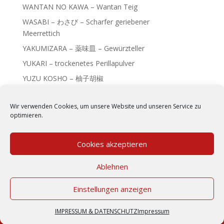
WANTAN NO KAWA – Wantan Teig
WASABI – わさび – Scharfer geriebener
Meerrettich
YAKUMIZARA – 薬味皿 – Gewürzteller
YUKARI – trockenetes Perillapulver
YUZU KOSHO – 柚子胡椒
Wir verwenden Cookies, um unsere Website und unseren Service zu
optimieren.
Cookies akzeptieren
Ablehnen
Einstellungen anzeigen
IMPRESSUM & DATENSCHUTZ
|
KONTAKT
IMPRESSUM & DATENSCHUTZ
Impressum