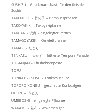
SUSHIZU – Gesckmacksbasis für den Reis des
Sushis
TAKENOKO – 竹の子 – Bambussprossen
TAKOYAKIKI – Takoyakipfanne
TAKUAN – 沢庵 – eingelegter Rettich
TAMAGOYAKIKI – Omelettpfanne
TAMARI – たまり
TENKASU – 天かす – frittierte Tempura Panade
TOBANJAN – Chillibohnenpaste
TOFU
TONKATSU SOSU – Tonkatsusauce
TORORO KONBU – geschabte Konbualgen
UDON – うどん
UMEBOSHI – eingelegte Pflaume
WAKAME – 若布 – Wakamealgen