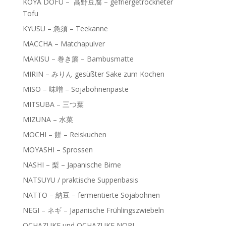
KOYA DOFU – 高野豆腐 – gefriergetrockneter
Tofu
KYUSU – 急須 – Teekanne
MACCHA – Matchapulver
MAKISU – 巻き簾 – Bambusmatte
MIRIN – みりん gesüßter Sake zum Kochen
MISO – 味噌 – Sojabohnenpaste
MITSUBA – 三つ葉
MIZUNA – 水菜
MOCHI – 餅 – Reiskuchen
MOYASHI – Sprossen
NASHI – 梨 – Japanische Birne
NATSUYU / praktische Suppenbasis
NATTO – 納豆 – fermentierte Sojabohnen
NEGI – ネギ – Japanische Frühlingszwiebeln
OCHAZUKE und OCHAZUKE NORI