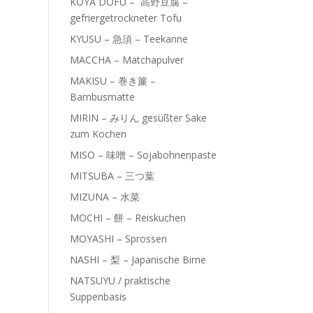
KOYA DOFU – 高野豆腐 –
gefriergetrockneter Tofu
KYUSU – 急須 – Teekanne
MACCHA – Matchapulver
MAKISU – 巻き簾 –
Bambusmatte
MIRIN – みりん gesüßter Sake
zum Kochen
MISO – 味噌 – Sojabohnenpaste
MITSUBA – 三つ葉
MIZUNA – 水菜
MOCHI – 餅 – Reiskuchen
MOYASHI – Sprossen
NASHI – 梨 – Japanische Birne
NATSUYU / praktische
Suppenbasis