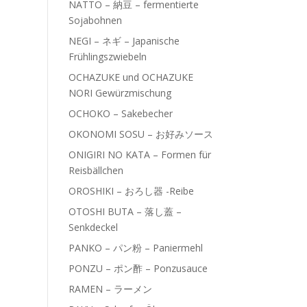
NATTO – 納豆 – fermentierte
Sojabohnen
NEGI – ネギ – Japanische
Frühlingszwiebeln
OCHAZUKE und OCHAZUKE
NORI Gewürzmischung
OCHOKO – Sakebecher
OKONOMI SOSU – お好みソース
ONIGIRI NO KATA – Formen für
Reisbällchen
OROSHIKI – おろし器 -Reibe
OTOSHI BUTA – 落し蓋 –
Senkdeckel
PANKO – パン粉 – Paniermehl
PONZU – ポン酢 – Ponzusauce
RAMEN – ラーメン