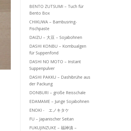
BENTO ZUTSUMI – Tuch für
Bento Box
CHIKUWA – Bambusring-
Fischpaste
DAIZU – 大豆 – Sojabohnen
DASHI KONBU – Kombualgen
für Suppenfond
DASHI NO MOTO – Instant
Suppenpulver
DASHI PAKKU – Dashibrühe aus
der Packung
DONBURI – große Reisschale
EDAMAME – Junge Sojabohnen
ENOKI - エノキタケ
FU – Japanischer Seitan
FUKUJINZUKE – 福神漬 –