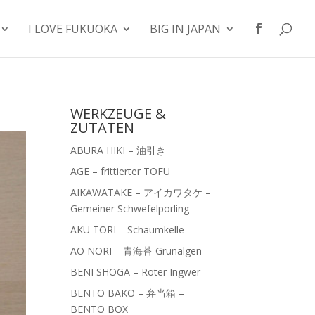
I LOVE FUKUOKA
BIG IN JAPAN
WERKZEUGE &
ZUTATEN
ABURA HIKI – 油引き
AGE – frittierter TOFU
AIKAWATAKE – アイカワタケ –
Gemeiner Schwefelporling
AKU TORI – Schaumkelle
AO NORI – 青海苔 Grünalgen
BENI SHOGA – Roter Ingwer
BENTO BAKO – 弁当箱 –
BENTO BOX