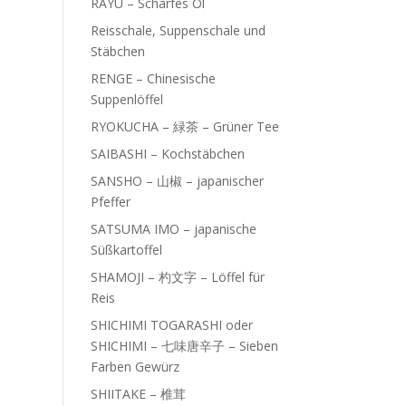
RAYU – Scharfes Öl
Reisschale, Suppenschale und
Stäbchen
RENGE – Chinesische
Suppenlöffel
RYOKUCHA – 緑茶 – Grüner Tee
SAIBASHI – Kochstäbchen
SANSHO – 山椒 – japanischer
Pfeffer
SATSUMA IMO – japanische
Süßkartoffel
SHAMOJI – 杓文字 – Löffel für
Reis
SHICHIMI TOGARASHI oder
SHICHIMI – 七味唐辛子 – Sieben
Farben Gewürz
SHIITAKE – 椎茸