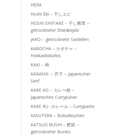
HERA
Hoshi Ebi – 干しエビ
HOSHI SHIITAKE – 干し椎茸 –
getrockneter Shiitakepilz
JAKO – getrocknete Sardellen
KABOCHA – カボチャ –
Hokkaidokürbis
KAKI – 柿
KARASHI – 芥子 – japanischer
Senf
KARE KO – カレー粉 –
Japanisches Currypulver
KARE RU -カレール – Currypaste
KASUTERA – Biskuitkuchen
KATSUO BUSHI – 鰹節 –
getrockneter Bonito