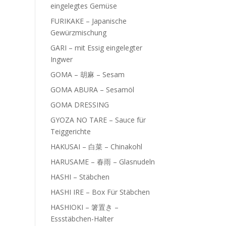
eingelegtes Gemüse
FURIKAKE – Japanische
Gewürzmischung
GARI – mit Essig eingelegter
Ingwer
GOMA – 胡麻 – Sesam
GOMA ABURA – Sesamöl
GOMA DRESSING
GYOZA NO TARE – Sauce für
Teiggerichte
HAKUSAI – 白菜 – Chinakohl
HARUSAME – 春雨 – Glasnudeln
HASHI – Stäbchen
HASHI IRE – Box Für Stäbchen
HASHIOKI – 箸置き –
Essstäbchen-Halter