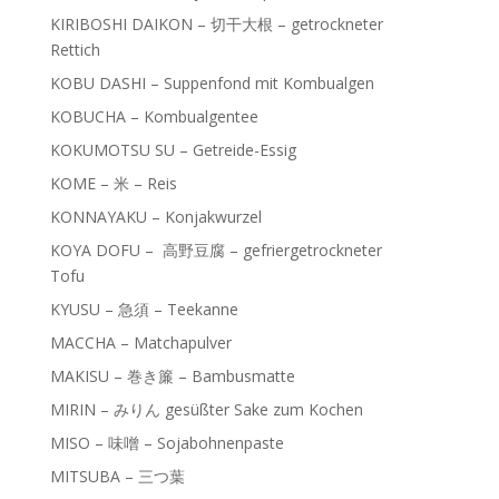
KIRIBOSHI DAIKON – 切干大根 – getrockneter
Rettich
KOBU DASHI – Suppenfond mit Kombualgen
KOBUCHA – Kombualgentee
KOKUMOTSU SU – Getreide-Essig
KOME – 米 – Reis
KONNAYAKU – Konjakwurzel
KOYA DOFU – 高野豆腐 – gefriergetrockneter
Tofu
KYUSU – 急須 – Teekanne
MACCHA – Matchapulver
MAKISU – 巻き簾 – Bambusmatte
MIRIN – みりん gesüßter Sake zum Kochen
MISO – 味噌 – Sojabohnenpaste
MITSUBA – 三つ葉