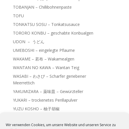
TOBANJAN – Chillibohnenpaste
TOFU
TONKATSU SOSU – Tonkatsusauce
TORORO KONBU – geschabte Konbualgen
UDON – うどん
UMEBOSHI – eingelegte Pflaume
WAKAME – 若布 – Wakamealgen
WANTAN NO KAWA – Wantan Teig
WASABI – わさび – Scharfer geriebener
Meerrettich
YAKUMIZARA – 薬味皿 – Gewürzteller
YUKARI – trockenetes Perillapulver
YUZU KOSHO – 柚子胡椒
Wir verwenden Cookies, um unsere Website und unseren Service zu