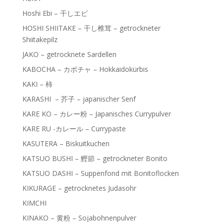
Hoshi Ebi – 干しエビ
HOSHI SHIITAKE – 干し椎茸 – getrockneter
Shiitakepilz
JAKO – getrocknete Sardellen
KABOCHA – カボチャ – Hokkaidokürbis
KAKI – 柿
KARASHI – 芥子 – japanischer Senf
KARE KO – カレー粉 – Japanisches Currypulver
KARE RU -カレール – Currypaste
KASUTERA – Biskuitkuchen
KATSUO BUSHI – 鰹節 – getrockneter Bonito
KATSUO DASHI – Suppenfond mit Bonitoflocken
KIKURAGE – getrocknetes Judasohr
KIMCHI
KINAKO – 黄粉 – Sojabohnenpulver