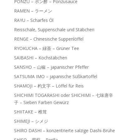
PONZU – ポン酢 – Ponzusauce
RAMEN – ラーメン
RAYU – Scharfes Öl
Reisschale, Suppenschale und Stäbchen
RENGE – Chinesische Suppenlöffel
RYOKUCHA – 緑茶 – Grüner Tee
SAIBASHI – Kochstäbchen
SANSHO – 山椒 – japanischer Pfeffer
SATSUMA IMO – japanische Süßkartoffel
SHAMOJI – 杓文字 – Löffel für Reis
SHICHIMI TOGARASHI oder SHICHIMI – 七味唐辛
子 – Sieben Farben Gewürz
SHIITAKE – 椎茸
SHIMEJI – シメジ
SHIRO DASHI – konzentrierte salzige Dashi-Brühe
SHISO – 紫蘇 – Perilla