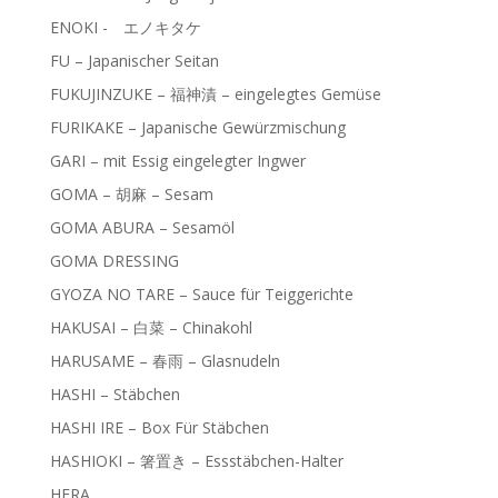
ENOKI - エノキタケ
FU – Japanischer Seitan
FUKUJINZUKE – 福神漬 – eingelegtes Gemüse
FURIKAKE – Japanische Gewürzmischung
GARI – mit Essig eingelegter Ingwer
GOMA – 胡麻 – Sesam
GOMA ABURA – Sesamöl
GOMA DRESSING
GYOZA NO TARE – Sauce für Teiggerichte
HAKUSAI – 白菜 – Chinakohl
HARUSAME – 春雨 – Glasnudeln
HASHI – Stäbchen
HASHI IRE – Box Für Stäbchen
HASHIOKI – 箸置き – Essstäbchen-Halter
HERA