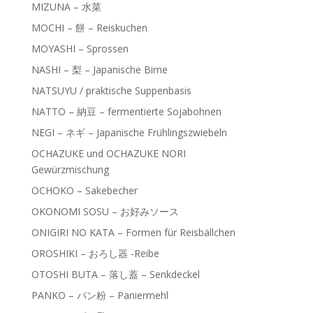
MIZUNA – 水菜
MOCHI – 餅 – Reiskuchen
MOYASHI – Sprossen
NASHI – 梨 – Japanische Birne
NATSUYU / praktische Suppenbasis
NATTO – 納豆 – fermentierte Sojabohnen
NEGI – ネギ – Japanische Frühlingszwiebeln
OCHAZUKE und OCHAZUKE NORI
Gewürzmischung
OCHOKO – Sakebecher
OKONOMI SOSU – お好みソース
ONIGIRI NO KATA – Formen für Reisbällchen
OROSHIKI – おろし器 -Reibe
OTOSHI BUTA – 落し蓋 – Senkdeckel
PANKO – パン粉 – Paniermehl