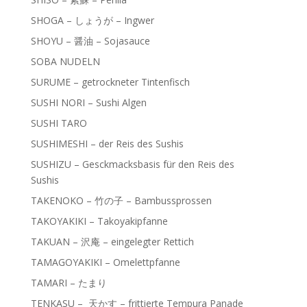
SHOGA – しょうが – Ingwer
SHOYU – 醤油 – Sojasauce
SOBA NUDELN
SURUME – getrockneter Tintenfisch
SUSHI NORI – Sushi Algen
SUSHI TARO
SUSHIMESHI – der Reis des Sushis
SUSHIZU – Gesckmacksbasis für den Reis des
Sushis
TAKENOKO – 竹の子 – Bambussprossen
TAKOYAKIKI – Takoyakipfanne
TAKUAN – 沢庵 – eingelegter Rettich
TAMAGOYAKIKI – Omelettpfanne
TAMARI – たまり
TENKASU – 天かす – frittierte Tempura Panade