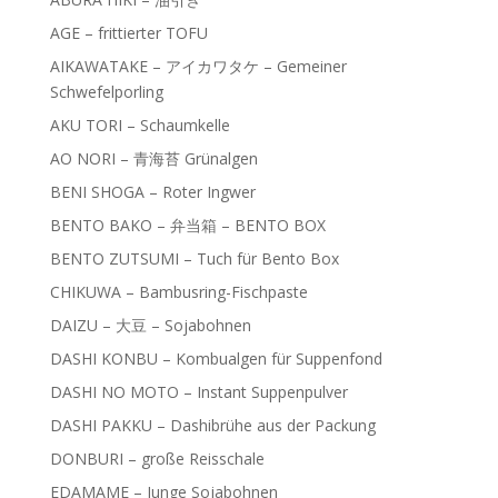
AGE – frittierter TOFU
AIKAWATAKE – アイカワタケ – Gemeiner
Schwefelporling
AKU TORI – Schaumkelle
AO NORI – 青海苔 Grünalgen
BENI SHOGA – Roter Ingwer
BENTO BAKO – 弁当箱 – BENTO BOX
BENTO ZUTSUMI – Tuch für Bento Box
CHIKUWA – Bambusring-Fischpaste
DAIZU – 大豆 – Sojabohnen
DASHI KONBU – Kombualgen für Suppenfond
DASHI NO MOTO – Instant Suppenpulver
DASHI PAKKU – Dashibrühe aus der Packung
DONBURI – große Reisschale
EDAMAME – Junge Sojabohnen